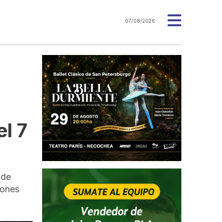
07/08/2026
el 7
 de
iones