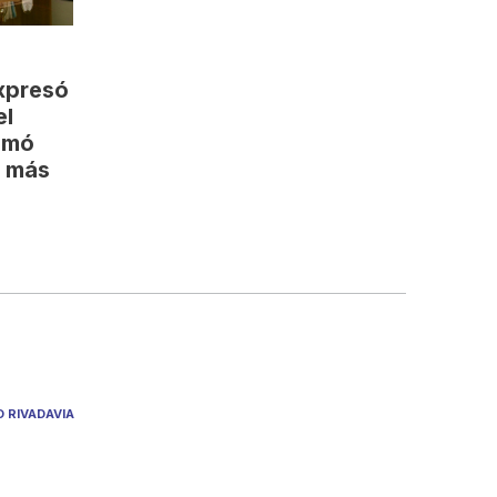
xpresó
el
amó
y más
O RIVADAVIA