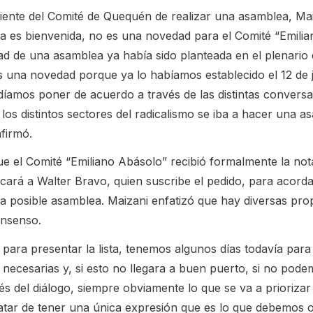
iente del Comité de Quequén de realizar una asamblea, Ma
ativa es bienvenida, no es una novedad para el Comité “Emilia
dad de una asamblea ya había sido planteada en el plenario 
 una novedad porque ya lo habíamos establecido el 12 de 
odíamos poner de acuerdo a través de las distintas convers
 los distintos sectores del radicalismo se iba a hacer una 
afirmó.
ue el Comité “Emiliano Abásolo” recibió formalmente la not
rá a Walter Bravo, quien suscribe el pedido, para acorda
la posible asamblea. Maizani enfatizó que hay diversas pro
onsenso.
 para presentar la lista, tenemos algunos días todavía para 
 necesarias y, si esto no llegara a buen puerto, si no pod
 del diálogo, siempre obviamente lo que se va a priorizar 
atar de tener una única expresión que es lo que debemos o