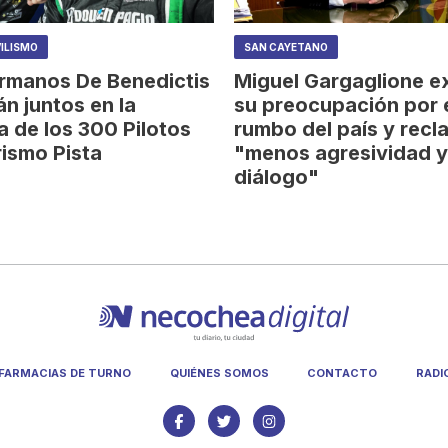
ILISMO
SAN CAYETANO
rmanos De Benedictis
Miguel Gargaglione e
án juntos en la
su preocupación por 
a de los 300 Pilotos
rumbo del país y recl
rismo Pista
"menos agresividad 
diálogo"
FARMACIAS DE TURNO
QUIÉNES SOMOS
CONTACTO
RADI