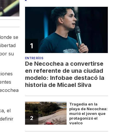
 donde se
1
ibertad
por su
ENTRE RÍOS
De Necochea a convertirse
en referente de una ciudad
ciones
modelo: Infobae destacó la
entes
historia de Micael Silva
Necochea
Tragedia en la
playa de Necochea:
a, el
murió el joven que
2
efinir
protagonizó el
vuelco