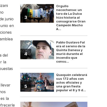
izani
Orgullo
necochense: un
no
toro de La Dulce
3
hizo historia al
de junio
consagrarse Gran
Campeón Macho
junio en
A...
aciones
asamblea
Pablo Gustavo Fal
era el sereno de la
Quinta Danesa y
4
murió durante el
a del
incendio que
consu...
r la
puestas
Quequén celebrará
sus 172 años con
actos oficiales y
llevar
5
una gran fiesta
popular el 8 y 9 d...
emos
es la
frecerle