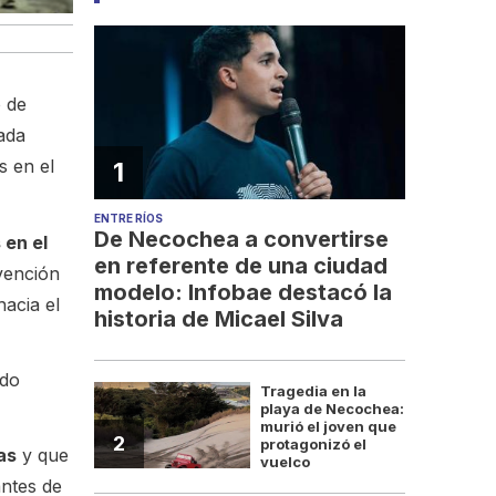
o de
ada
s en el
1
ENTRE RÍOS
De Necochea a convertirse
 en el
en referente de una ciudad
rvención
modelo: Infobae destacó la
acia el
historia de Micael Silva
ndo
Tragedia en la
playa de Necochea:
murió el joven que
2
protagonizó el
as
y que
vuelco
ntes de