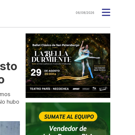
06/08/2026
usto
o
sumos
 No hubo