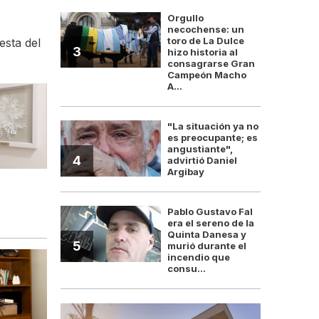
Orgullo
necochense: un
toro de La Dulce
esta del
3
hizo historia al
consagrarse Gran
Campeón Macho
A...
"La situación ya no
es preocupante; es
angustiante",
4
advirtió Daniel
Argibay
Pablo Gustavo Fal
era el sereno de la
Quinta Danesa y
5
murió durante el
incendio que
consu...