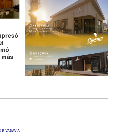
xpresó
el
amó
y más
O RIVADAVIA