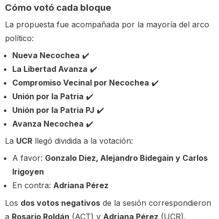
Cómo votó cada bloque
La propuesta fue acompañada por la mayoría del arco
político:
Nueva Necochea
✔️
La Libertad Avanza
✔️
Compromiso Vecinal por Necochea
✔️
Unión por la Patria
✔️
Unión por la Patria PJ
✔️
Avanza Necochea
✔️
La
UCR
llegó dividida a la votación:
A favor:
Gonzalo Diez, Alejandro Bidegain y Carlos
Irigoyen
En contra:
Adriana Pérez
Los
dos votos negativos
de la sesión correspondieron
a
Rosario Roldán
(ACT) y
Adriana Pérez
(UCR).