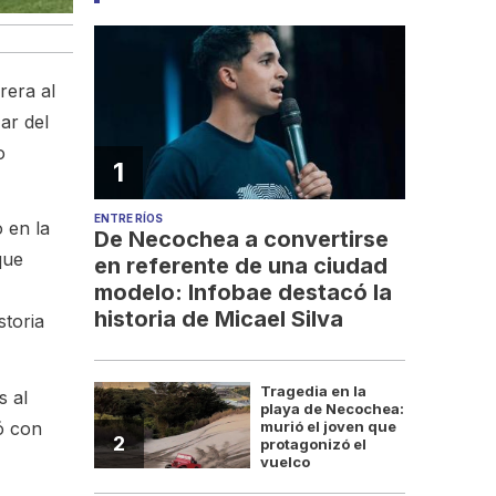
rera al
ar del
o
1
ENTRE RÍOS
 en la
De Necochea a convertirse
que
en referente de una ciudad
modelo: Infobae destacó la
historia de Micael Silva
storia
Tragedia en la
s al
playa de Necochea:
ó con
murió el joven que
2
protagonizó el
vuelco