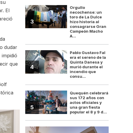
 su
Orgullo
r. El
necochense: un
toro de La Dulce
areció
3
hizo historia al
consagrarse Gran
Campeón Macho
A...
ada
zo dudar
Pablo Gustavo Fal
 impidió
era el sereno de la
Quinta Danesa y
decir que
4
murió durante el
incendio que
consu...
olf
tórica
Quequén celebrará
sus 172 años con
actos oficiales y
5
una gran fiesta
popular el 8 y 9 d...