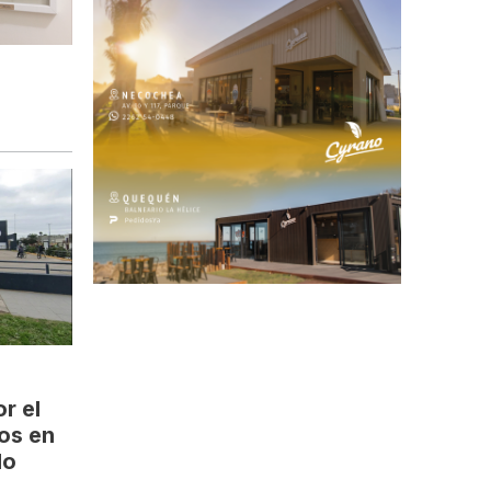
r el
ios en
do