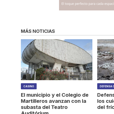
MÁS NOTICIAS
CASINO
DEFENSA C
El municipio y el Colegio de
Defens
Martilleros avanzan con la
los cu
subasta del Teatro
del frí
Auditórium