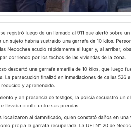
 se registró luego de un llamado al 911 que alertó sobre u
 un sujeto habría sustraído una garrafa de 10 kilos. Person
as Necochea acudió rápidamente al lugar y, al arribar, ob
ar corriendo por los techos de las viviendas de la zona.
so descartó una garrafa amarilla de 10 kilos, que luego fu
s. La persecución finalizó en inmediaciones de calles 536 
e reducido y aprehendido.
iento y en presencia de testigos, la policía secuestró un 
 llevaba oculto entre sus prendas.
os localizaron al damnificado, quien constató daños en una
 como propia la garrafa recuperada. La UFI N° 20 de Neco