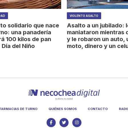
DAD
VIOLENTO ASALTO
to solidario que nace
Asalto a un jubilado: 
rno: una panadería
maniataron mientras 
rá 100 kilos de pan
y le robaron un auto,
 Día del Niño
moto, dinero y un celu
FARMACIAS DE TURNO
QUIÉNES SOMOS
CONTACTO
RADI