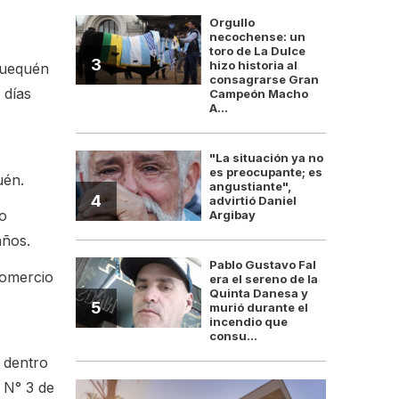
Orgullo
necochense: un
toro de La Dulce
3
hizo historia al
Quequén
consagrarse Gran
 días
Campeón Macho
A...
"La situación ya no
es preocupante; es
uén.
angustiante",
4
advirtió Daniel
do
Argibay
años.
Pablo Gustavo Fal
comercio
era el sereno de la
Quinta Danesa y
5
murió durante el
incendio que
consu...
s dentro
 N° 3 de