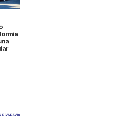
lo
dormía
 una
lar
O RIVADAVIA