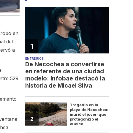
n robo en
al del
1
servó a
ENTRE RÍOS
De Necochea a convertirse
e
en referente de una ciudad
modelo: Infobae destacó la
entre 529
historia de Micael Silva
elemento
Tragedia en la
playa de Necochea:
murió el joven que
2
 ventana
protagonizó el
vuelco
chea