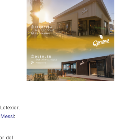
Letexier,
 Messi
:
or del