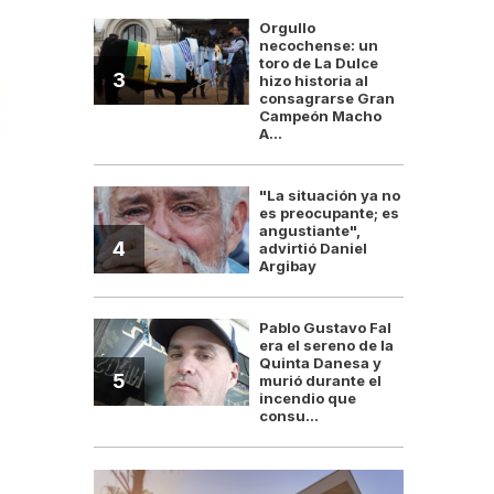
Orgullo
necochense: un
toro de La Dulce
3
hizo historia al
consagrarse Gran
Campeón Macho
A...
"La situación ya no
es preocupante; es
angustiante",
4
advirtió Daniel
Argibay
Pablo Gustavo Fal
era el sereno de la
Quinta Danesa y
5
murió durante el
incendio que
consu...