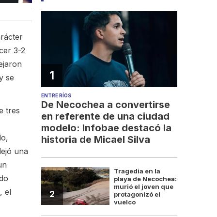
rácter
cer 3-2
ejaron
1
y se
ENTRE RÍOS
De Necochea a convertirse
e tres
en referente de una ciudad
modelo: Infobae destacó la
do,
historia de Micael Silva
dejó una
un
Tragedia en la
ido
playa de Necochea:
murió el joven que
, el
2
protagonizó el
vuelco