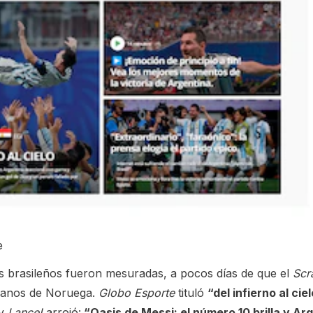
e
s brasileños fueron mesuradas, a pocos días de que el
Scr
manos de Noruega.
Globo Esporte
tituló
“del infierno al cie
 y
Lance!
arrojó:
“Oasis de Messi: el número 10 brilla y Ar