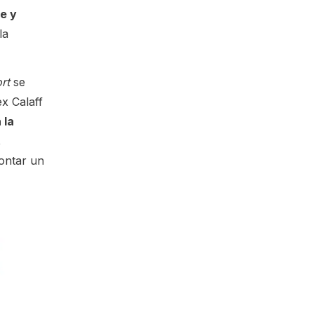
ve y
la
rt
se
ex Calaff
 la
,
montar un