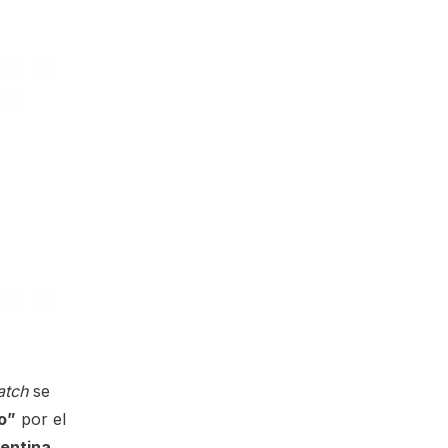
atch
se
lo”
por el
gentina