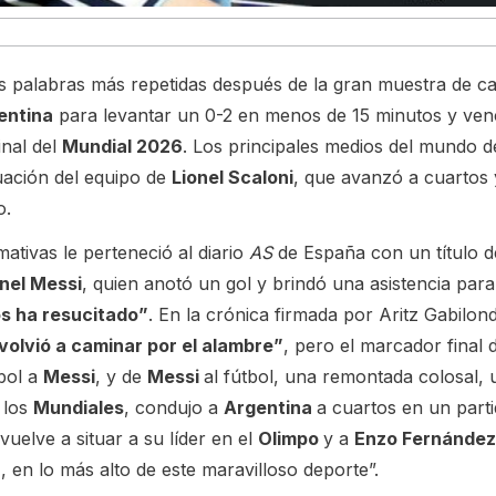
s palabras más repetidas después de la gran muestra de ca
entina
para levantar un 0-2 en menos de 15 minutos y ven
inal del
Mundial 2026
. Los principales medios del mundo d
uación del equipo de
Lionel Scaloni
, que avanzó a cuartos 
o.
ativas le perteneció al diario
AS
de España con un título d
onel Messi
, quien anotó un gol y brindó una asistencia para
s ha resucitado”
. En la crónica firmada por Aritz Gabilon
volvió a caminar por el alambre”
, pero el marcador final 
tbol a
Messi
, y de
Messi
al fútbol, una remontada colosal, 
 los
Mundiales
, condujo a
Argentina
a cuartos en un part
vuelve a situar a su líder en el
Olimpo
y a
Enzo Fernández
′, en lo más alto de este maravilloso deporte”.