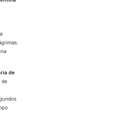
da
ágrimas.
una
ria de
 de
egundos
empo