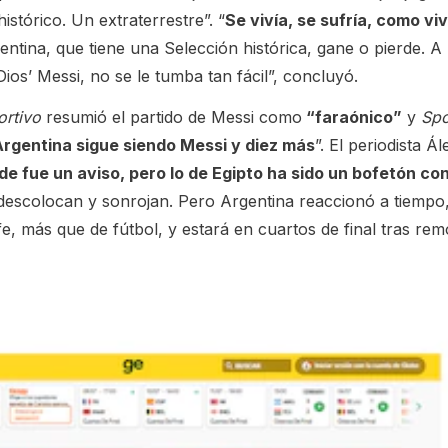
stórico. Un extraterrestre”. “
Se vivía, se sufría, como vi
ntina, que tiene una Selección histórica, gane o pierde. A 
os’ Messi, no se le tumba tan fácil”, concluyó.
rtivo
resumió el partido de Messi como
“faraónico”
y
Spo
Argentina sigue siendo Messi y diez más
”. El periodista Ál
de fue un aviso, pero lo de Egipto ha sido un bofetón con
 descolocan y sonrojan. Pero Argentina reaccionó a tiempo
 fe, más que de fútbol, y estará en cuartos de final tras re